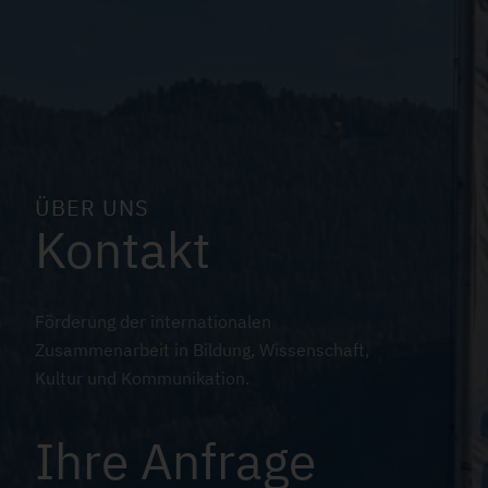
n
PFLEGEN
a
SCHÜTZEN
v
i
LISH
DEUTSCH
ÜBER UNS
S
Kontakt
g
o
a
Förderung der internationalen
c
F
t
Zusammenarbeit in Bildung, Wissenschaft,
rierefreiheit
i
Kultur und Kommunikation.
atenschutz
u
i
mpressum
a
Ihre Anfrage
Kontakt
ß
o