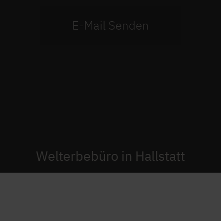
Welterbebüro in Hallstatt
Verein Welterbemanagement Kulturlandschaft
Hallstatt-Dachstein/Salzkammergut
4830 Hallstatt, Seestraße 99, Österreich